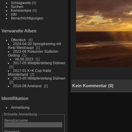
Schlagworte
(0)
Suchen
Kommentare
(0)
Info
Benachrichtigungen
Verwandte Alben
Öffentlich
6
2024-04-20 Springtraining mit
Reto Weishaupt
1
2023-06 Reiturnier Südlohn-
Oeding
1
08.06.2023
1
2017-05 Wildpferdefang Dülmen
3
2017-01 K+K Cup Halle
Münsterland
2
2015-05 Wildpferdefang Dülmen
2
Kein Kommentar (0)
2016-08 Ameland
2
Identifikation
Anmeldung
Schnelle Anmeldung
Benutzername
Passwort