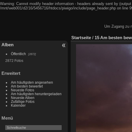
Warning: Cannot modify header information - headers already sent by (output
/mnt/web001/d2/16/5456716/htdocs/piwigo/include/page_header.php on line 9
Um Zugang zu ni
Startseite
/
15 Am besten bew
Alben
Öffentlich
2872
2872 Fotos
Erweitert
Am häufigsten angesehen
Am besten bewertet
Neueste Fotos
Am häufigsten heruntergeladen
Neueste Alben
Zufällige Fotos
Kalender
Menü