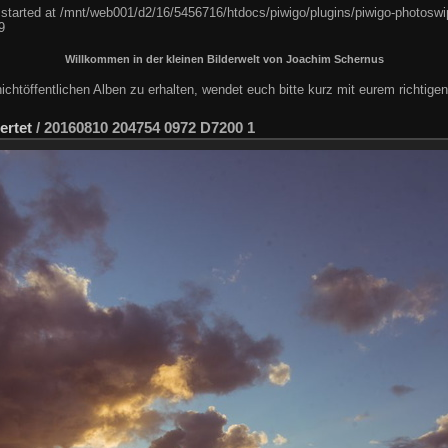
 started at /mnt/web001/d2/16/5456716/htdocs/piwigo/plugins/piwigo-photoswip
9
Willkommen in der kleinen Bilderwelt von Joachim Schernus
chtöffentlichen Alben zu erhalten, wendet euch bitte kurz mit eurem richtig
ertet
/
20160810 204754 0972 D7200 1