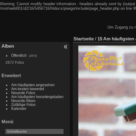
Warning: Cannot modify header information - headers already sent by (output
/mnt/web001/d2/16/5456716/htdocs/piwigo/include/page_header.php on line 9
Um Zugang zu ni
Startseite
/
15 Am häufigsten
Alben
Öffentlich
2872
2872 Fotos
Erweitert
Am häufigsten angesehen
Am besten bewertet
Neueste Fotos
Am häufigsten heruntergeladen
Neueste Alben
Zufällige Fotos
Kalender
Menü