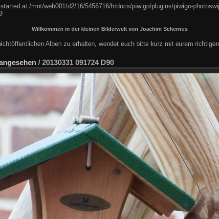
 started at /mnt/web001/d2/16/5456716/htdocs/piwigo/plugins/piwigo-photoswip
9
Willkommen in der kleinen Bilderwelt von Joachim Schernus
chtöffentlichen Alben zu erhalten, wendet euch bitte kurz mit eurem richtig
 angesehen
/
20130331 091724 D90