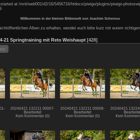
 started at /mnt/web001/d2/16/5456716/htdocs/piwigo/plugins/piwigo-photoswip
9
Willkommen in der kleinen Bilderwelt von Joachim Schernus
chtöffentlichen Alben zu erhalten, wendet euch bitte kurz mit eurem richtig
4-21 Springtraining mit Reto Weishaupt
428
hen
01-
20240421 132211 00007-
20240421 132211 00008-
20240421 13224
Bearbeitet
Bearbeitet
Bearbeite
Kein Kommentar (0)
Kein Kommentar (0)
Kein Komment