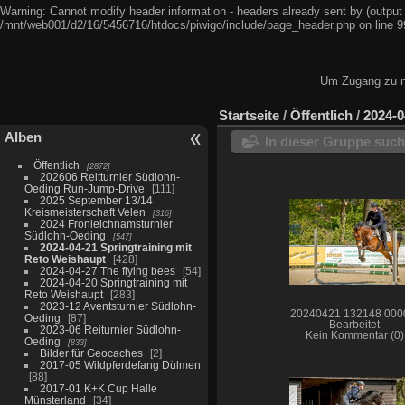
Warning: Cannot modify header information - headers already sent by (output
/mnt/web001/d2/16/5456716/htdocs/piwigo/include/page_header.php on line 9
Um Zugang zu ni
Startseite
/
Öffentlich
/
2024-0
Alben
In dieser Gruppe suc
Öffentlich
2872
202606 Reitturnier Südlohn-
Oeding Run-Jump-Drive
111
2025 September 13/14
Kreismeisterschaft Velen
316
2024 Fronleichnamsturnier
Südlohn-Oeding
547
2024-04-21 Springtraining mit
Reto Weishaupt
428
2024-04-27 The flying bees
54
2024-04-20 Springtraining mit
Reto Weishaupt
283
2023-12 Aventsturnier Südlohn-
20240421 132148 000
Oeding
87
Bearbeitet
2023-06 Reiturnier Südlohn-
Kein Kommentar (0)
Oeding
833
Bilder für Geocaches
2
2017-05 Wildpferdefang Dülmen
88
2017-01 K+K Cup Halle
Münsterland
34